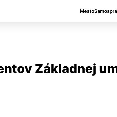
Mesto
Samosprá
entov Základnej um
okies
do ktorých webové stránky môžu ukladať informácie o vašej 
tomu, aby si webový prehliadač zapamätoval Vaše prihlásen