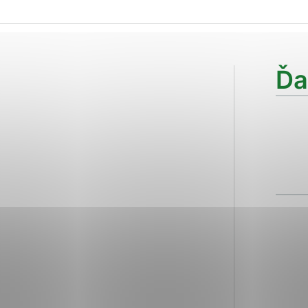
ies, ktorú chcete povoliť
sú pre prevádzku nevyhnutné a pomáhajú urobiť webové str
Ďa
kcie, ako je navigácia na stránke a prístup k zabezpečen
rov cookie nemôže web správne fungovať.
ajú prevádzkovateľovi stránok pochopiť, ako návštevníci s
izovať a ponúknuť im lepšiu skúsenosť. Všetky dáta sa zbi
étnou osobou.
Povoliť všetko
Uložiť nastavenia
Viac informácií