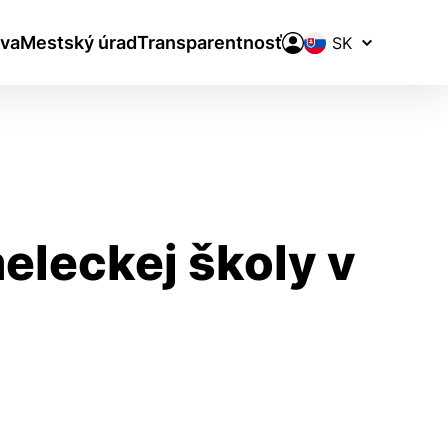
Prepínač
va
Mestský úrad
Transparentnosť
jazykov
eleckej školy v
aktivite a preferenciách.
ie alebo aby sa uložila