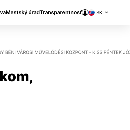
Prepínač
va
Mestský úrad
Transparentnosť
jazykov
SY BÉNI VÁROSI MŰVELŐDÉSI KÖZPONT - KISS PÉNTEK 
ikom,
aktivite a preferenciách.
ie alebo aby sa uložila