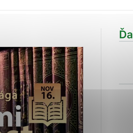
ies, ktorú chcete povoliť
sú pre prevádzku nevyhnutné a pomáhajú urobiť webové str
Ďa
kcie, ako je navigácia na stránke a prístup k zabezpečen
rov cookie nemôže web správne fungovať.
ajú prevádzkovateľovi stránok pochopiť, ako návštevníci s
izovať a ponúknuť im lepšiu skúsenosť. Všetky dáta sa zbi
étnou osobou.
Povoliť všetko
Uložiť nastavenia
Viac informácií