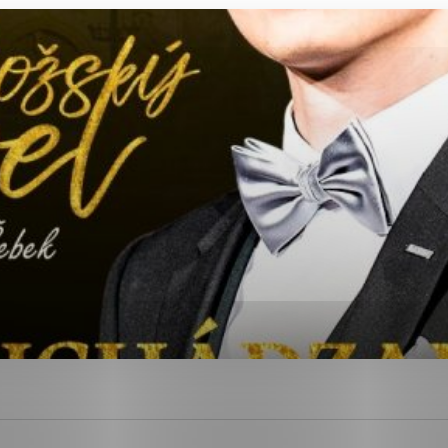
ies, ktorú chcete povoliť
sú pre prevádzku nevyhnutné a pomáhajú urobiť webové str
kcie, ako je navigácia na stránke a prístup k zabezpečen
rov cookie nemôže web správne fungovať.
ajú prevádzkovateľovi stránok pochopiť, ako návštevníci s
izovať a ponúknuť im lepšiu skúsenosť. Všetky dáta sa zbi
étnou osobou.
Povoliť všetko
Uložiť nastavenia
Viac informácií