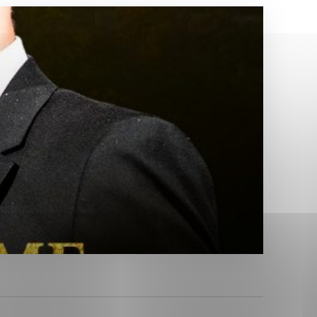
Analytické cookies
ánky uplatniteľnými tým,
ým oblastiam webovej
Analytické cookies
tránok stránku používajú,
erajú anonymne a nie je