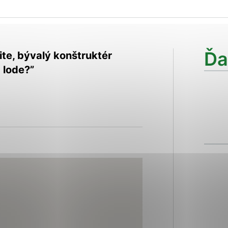
ies, ktorú chcete povoliť
sú pre prevádzku nevyhnutné a pomáhajú urobiť webové str
Ďa
ite, bývalý konštruktér
kcie, ako je navigácia na stránke a prístup k zabezpečen
 lode?”
rov cookie nemôže web správne fungovať.
ajú prevádzkovateľovi stránok pochopiť, ako návštevníci s
izovať a ponúknuť im lepšiu skúsenosť. Všetky dáta sa zbi
étnou osobou.
Povoliť všetko
Uložiť nastavenia
Viac informácií