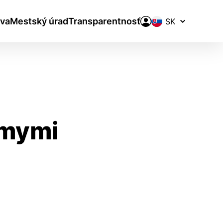
Prepínač
va
Mestský úrad
Transparentnosť
jazykov
ámymi
aktivite a preferenciách.
ie alebo aby sa uložila