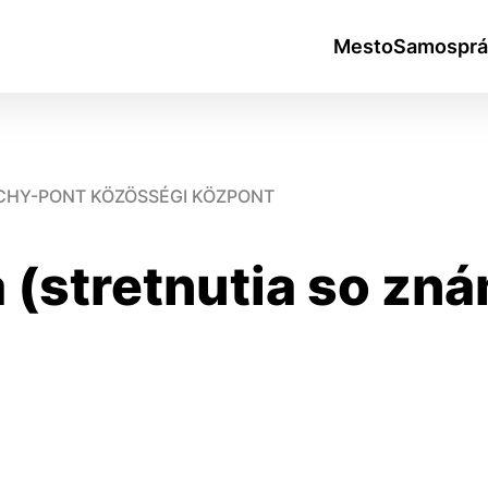
Mesto
Samosprá
ICHY-PONT KÖZÖSSÉGI KÖZPONT
 (stretnutia so zn
okies
do ktorých webové stránky môžu ukladať informácie o vašej 
tomu, aby si webový prehliadač zapamätoval Vaše prihlásen