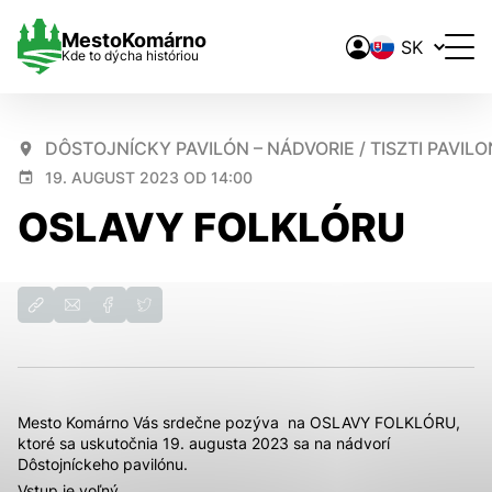
Prepínač
Mesto
Komárno
Kde to dýcha históriou
jazykov
DÔSTOJNÍCKY PAVILÓN – NÁDVORIE / TISZTI PAVILO
Nastavenie cookies
19. AUGUST 2023 OD 14:00
OSLAVY FOLKLÓRU
Cookies sú malé súbory, do ktorých webové stránky môžu
ukladať informácie o vašej aktivite a preferenciách.
Používajú sa napríklad k tomu, aby si webový prehliadač
zapamätoval Vaše prihlásenie alebo aby sa uložila Vaša
voľba v tomto okne.
Vyberte úroveň cookies, ktorú chcete povoliť
Analytické 
Technické cookies
Mesto Komárno Vás srdečne pozýva na OSLAVY FOLKLÓRU,
ktoré sa uskutočnia 19. augusta 2023 sa na nádvorí
Technické súbory cookie sú pre prevádzku nevyhnutné a
Dôstojníckeho pavilónu.
pomáhajú urobiť webové stránky uplatniteľnými tým, že
Vstup je voľný.
umožňujú základné funkcie, ako je navigácia na stránke a