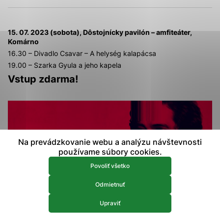
prístup k zabezpečeným oblastiam webovej stránky. Bez
týchto súborov cookie nemôže web správne fungovať.
15. 07. 2023 (sobota), Dôstojnícky pavilón – amfiteáter,
Komárno
Analytické 
Analytické cookies
16.30 – Divadlo Csavar – A helység kalapácsa
Analytické cookies pomáhajú prevádzkovateľovi stránok
19.00 – Szarka Gyula a jeho kapela
pochopiť, ako návštevníci stránok stránku používajú, aby
Vstup zdarma!
mohol stránky optimalizovať a ponúknuť im lepšiu
skúsenosť. Všetky dáta sa zbierajú anonymne a nie je
možné ich spojiť s konkrétnou osobou.
Povoliť všetko
Na prevádzkovanie webu a analýzu návštevnosti
Uložiť nastavenia
používame súbory cookies.
Viac informácií
Povoliť všetko
Odmietnuť
Upraviť