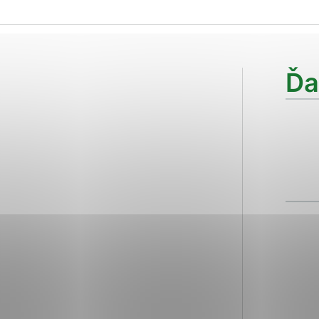
ies, ktorú chcete povoliť
sú pre prevádzku nevyhnutné a pomáhajú urobiť webové str
Ďa
kcie, ako je navigácia na stránke a prístup k zabezpečen
rov cookie nemôže web správne fungovať.
ajú prevádzkovateľovi stránok pochopiť, ako návštevníci s
izovať a ponúknuť im lepšiu skúsenosť. Všetky dáta sa zbi
étnou osobou.
Povoliť všetko
Uložiť nastavenia
Viac informácií