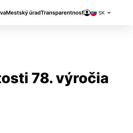
Prepínač
va
Mestský úrad
Transparentnosť
jazykov
osti 78. výročia
aktivite a preferenciách.
ie alebo aby sa uložila