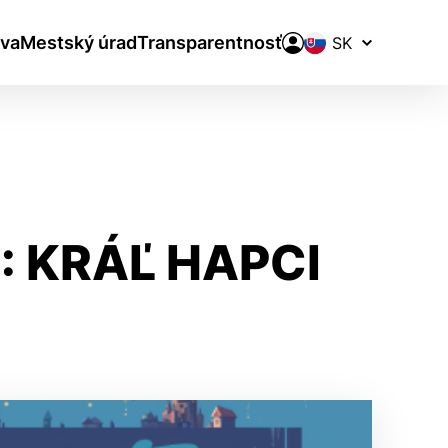
Prepínač
va
Mestský úrad
Transparentnosť
jazykov
: KRÁĽ HAPCI
aktivite a preferenciách.
ie alebo aby sa uložila