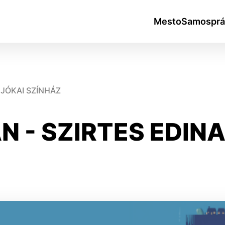
Mesto
Samosprá
JÓKAI SZÍNHÁZ
N - SZIRTES EDINA
okies
do ktorých webové stránky môžu ukladať informácie o vašej 
tomu, aby si webový prehliadač zapamätoval Vaše prihlásen