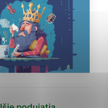
Analytické cookies
ánky uplatniteľnými tým,
ým oblastiam webovej
Analytické cookies
tránok stránku používajú,
erajú anonymne a nie je
lšie podujatia