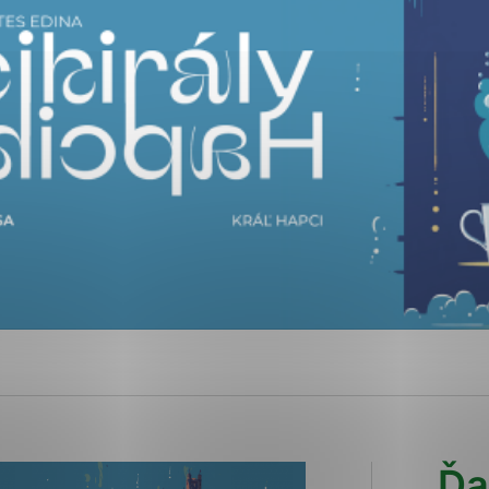
ies, ktorú chcete povoliť
sú pre prevádzku nevyhnutné a pomáhajú urobiť webové str
kcie, ako je navigácia na stránke a prístup k zabezpečen
rov cookie nemôže web správne fungovať.
ajú prevádzkovateľovi stránok pochopiť, ako návštevníci s
izovať a ponúknuť im lepšiu skúsenosť. Všetky dáta sa zbi
étnou osobou.
Povoliť všetko
Uložiť nastavenia
Viac informácií
Ďa