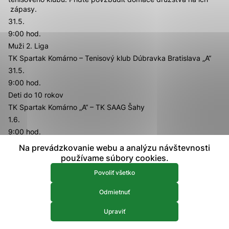
zápasy.
prístup k zabezpečeným oblastiam webovej stránky. Bez
týchto súborov cookie nemôže web správne fungovať.
31.5.
9:00 hod.
Analytické 
Muži 2. Liga
Analytické cookies
TK Spartak Komárno – Tenisový klub Dúbravka Bratislava „A“
Analytické cookies pomáhajú prevádzkovateľovi stránok
31.5.
pochopiť, ako návštevníci stránok stránku používajú, aby
9:00 hod.
mohol stránky optimalizovať a ponúknuť im lepšiu
skúsenosť. Všetky dáta sa zbierajú anonymne a nie je
Deti do 10 rokov
možné ich spojiť s konkrétnou osobou.
TK Spartak Komárno „A“ – TK SAAG Šahy
1.6.
9:00 hod.
Povoliť všetko
Mladší žiaci
Na prevádzkovanie webu a analýzu návštevnosti
Uložiť nastavenia
TK Spartak Komárno – No Worry Galanta
používame súbory cookies.
Viac informácií
Povoliť všetko
Odmietnuť
Upraviť