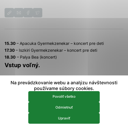
prístup k zabezpečeným oblastiam webovej stránky. Bez
týchto súborov cookie nemôže web správne fungovať.
Analytické 
Analytické cookies
Analytické cookies pomáhajú prevádzkovateľovi stránok
pochopiť, ako návštevníci stránok stránku používajú, aby
15.30
– Apacuka Gyermekzenekar – koncert pre deti
mohol stránky optimalizovať a ponúknuť im lepšiu
17.30
– Iszkiri Gyermekzenekar – koncert pre deti
skúsenosť. Všetky dáta sa zbierajú anonymne a nie je
18.30
– Palya Bea (koncert)
možné ich spojiť s konkrétnou osobou.
Vstup voľný.
Povoliť všetko
Na prevádzkovanie webu a analýzu návštevnosti
Uložiť nastavenia
používame súbory cookies.
Ďalšie podujatia
Viac informácií
Povoliť všetko
Odmietnuť
9.
august 2026
Upraviť
Carpedante