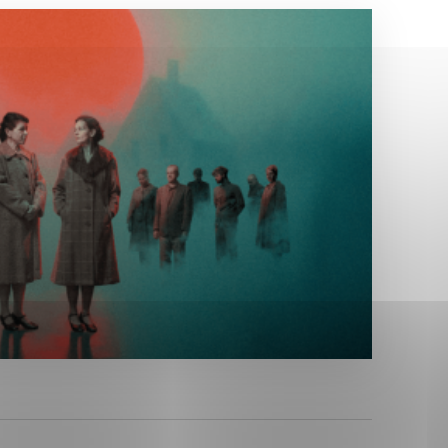
Analytické cookies
ánky uplatniteľnými tým,
ým oblastiam webovej
Analytické cookies
tránok stránku používajú,
erajú anonymne a nie je