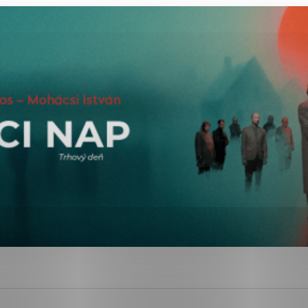
ies, ktorú chcete povoliť
sú pre prevádzku nevyhnutné a pomáhajú urobiť webové str
kcie, ako je navigácia na stránke a prístup k zabezpečen
rov cookie nemôže web správne fungovať.
ajú prevádzkovateľovi stránok pochopiť, ako návštevníci s
izovať a ponúknuť im lepšiu skúsenosť. Všetky dáta sa zbi
étnou osobou.
Povoliť všetko
Uložiť nastavenia
Viac informácií