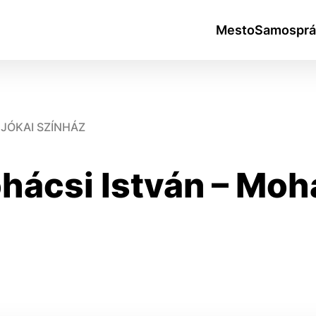
Mesto
Samosprá
JÓKAI SZÍNHÁZ
hácsi István – Moh
okies
do ktorých webové stránky môžu ukladať informácie o vašej 
tomu, aby si webový prehliadač zapamätoval Vaše prihlásen