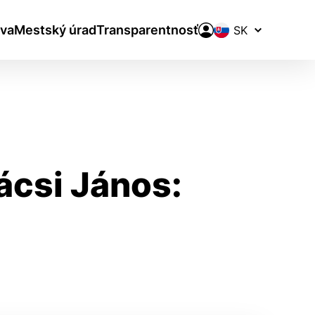
Prepínač
va
Mestský úrad
Transparentnosť
jazykov
ácsi János:
aktivite a preferenciách.
ie alebo aby sa uložila