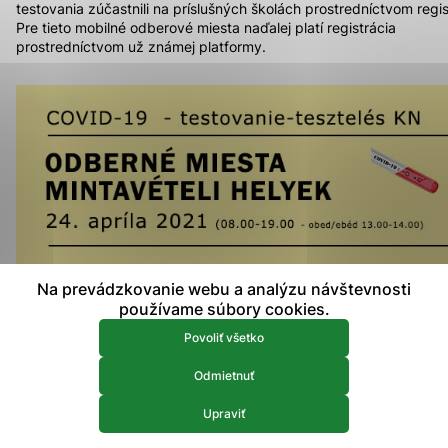
testovania zúčastnili na príslušných školách prostredníctvom regis
prístup k zabezpečeným oblastiam webovej stránky. Bez
Pre tieto mobilné odberové miesta naďalej platí registrácia
týchto súborov cookie nemôže web správne fungovať.
prostredníctvom už známej platformy.
Analytické 
Analytické cookies
Analytické cookies pomáhajú prevádzkovateľovi stránok
pochopiť, ako návštevníci stránok stránku používajú, aby
mohol stránky optimalizovať a ponúknuť im lepšiu
skúsenosť. Všetky dáta sa zbierajú anonymne a nie je
možné ich spojiť s konkrétnou osobou.
Povoliť všetko
Na prevádzkovanie webu a analýzu návštevnosti
Uložiť nastavenia
používame súbory cookies.
Viac informácií
Povoliť všetko
Odmietnuť
Upraviť