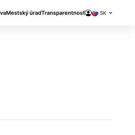
Prepínač
va
Mestský úrad
Transparentnosť
jazykov
aktivite a preferenciách.
ie alebo aby sa uložila