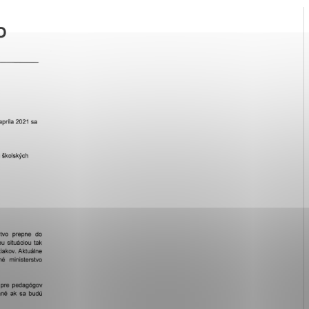
ies, ktorú chcete povoliť
sú pre prevádzku nevyhnutné a pomáhajú urobiť webové str
kcie, ako je navigácia na stránke a prístup k zabezpečen
rov cookie nemôže web správne fungovať.
ajú prevádzkovateľovi stránok pochopiť, ako návštevníci s
izovať a ponúknuť im lepšiu skúsenosť. Všetky dáta sa zbi
étnou osobou.
Povoliť všetko
Uložiť nastavenia
Viac informácií