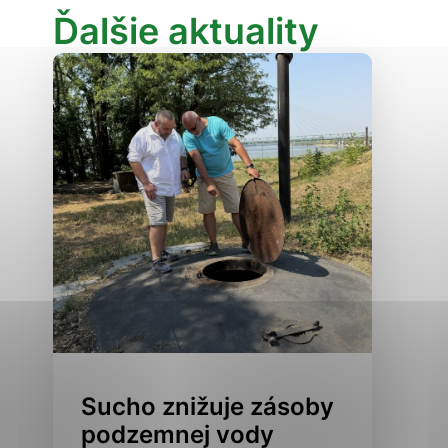
Ďalšie aktuality
Analytické cookies
ánky uplatniteľnými tým,
ým oblastiam webovej
Analytické cookies
tránok stránku používajú,
erajú anonymne a nie je
Sucho znižuje zásoby
podzemnej vody