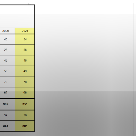
ies, ktorú chcete povoliť
sú pre prevádzku nevyhnutné a pomáhajú urobiť webové str
kcie, ako je navigácia na stránke a prístup k zabezpečen
rov cookie nemôže web správne fungovať.
ajú prevádzkovateľovi stránok pochopiť, ako návštevníci s
izovať a ponúknuť im lepšiu skúsenosť. Všetky dáta sa zbi
étnou osobou.
Povoliť všetko
Uložiť nastavenia
Viac informácií