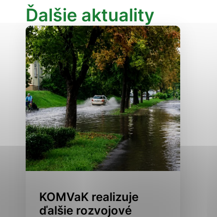
Ďalšie aktuality
Analytické cookies
ánky uplatniteľnými tým,
ým oblastiam webovej
Analytické cookies
tránok stránku používajú,
erajú anonymne a nie je
KOMVaK realizuje
ďalšie rozvojové