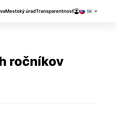
Prepínač
va
Mestský úrad
Transparentnosť
jazykov
h ročníkov
aktivite a preferenciách.
ie alebo aby sa uložila