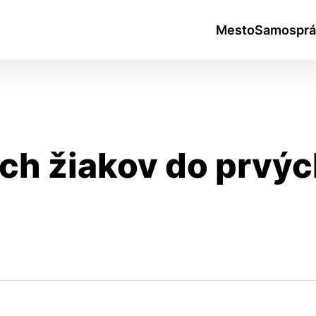
Mesto
Samosprá
ch žiakov do prvýc
okies
do ktorých webové stránky môžu ukladať informácie o vašej 
tomu, aby si webový prehliadač zapamätoval Vaše prihlásen