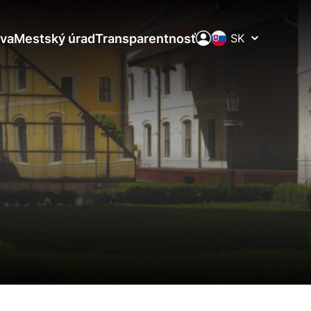
Prepínač
va
Mestský úrad
Transparentnosť
jazykov
aktivite a preferenciách.
ie alebo aby sa uložila