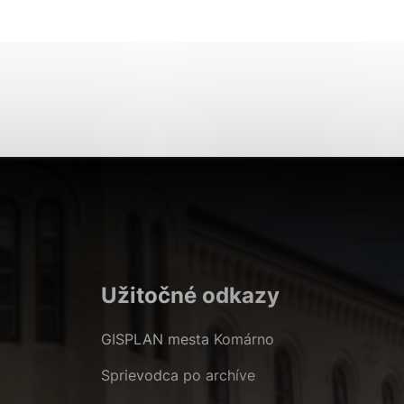
Analytické cookies
ánky uplatniteľnými tým,
ým oblastiam webovej
Analytické cookies
tránok stránku používajú,
erajú anonymne a nie je
Užitočné odkazy
GISPLAN mesta Komárno
Sprievodca po archíve