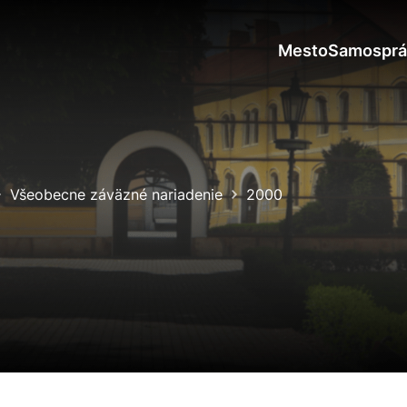
Mesto
Samosprá
Všeobecne záväzné nariadenie
2000
okies
do ktorých webové stránky môžu ukladať informácie o vašej 
tomu, aby si webový prehliadač zapamätoval Vaše prihlásen