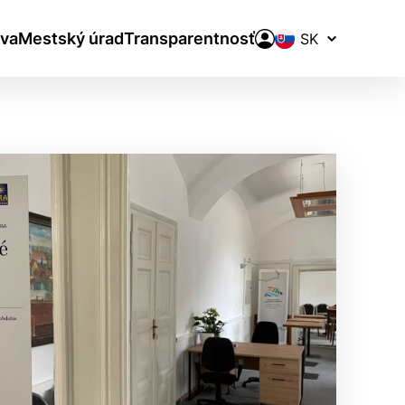
Prepínač
va
Mestský úrad
Transparentnosť
jazykov
aktivite a preferenciách.
ie alebo aby sa uložila