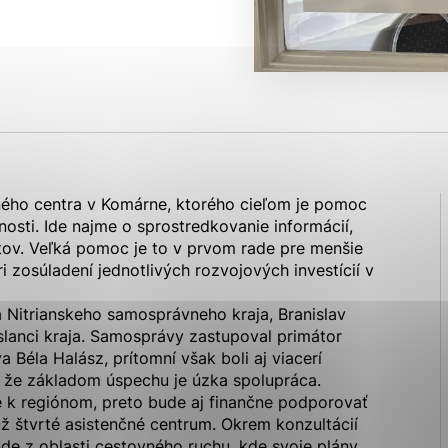
ies, ktorú chcete povoliť
sú pre prevádzku nevyhnutné a pomáhajú urobiť webové str
kcie, ako je navigácia na stránke a prístup k zabezpečen
rov cookie nemôže web správne fungovať.
čného centra v Komárne, ktorého cieľom je pomoc
ajú prevádzkovateľovi stránok pochopiť, ako návštevníci s
osti. Ide najme o sprostredkovanie informácií,
izovať a ponúknuť im lepšiu skúsenosť. Všetky dáta sa zbi
ktov. Veľká pomoc je to v prvom rade pre menšie
étnou osobou.
ri zosúladení jednotlivých rozvojových investícií v
 Nitrianskeho samosprávneho kraja, Branislav
Povoliť všetko
Uložiť nastavenia
Viac informácií
slanci kraja. Samosprávy zastupoval primátor
Béla Halász, prítomní však boli aj viacerí
li, že základom úspechu je úzka spolupráca.
e k regiónom, preto bude aj finančne podporovať
 už štvrté asistenčné centrum. Okrem konzultácií
ude z oblasti cestovného ruchu, kde svoje plány