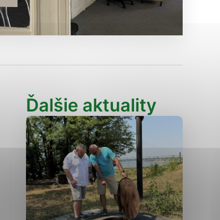
Analytické cookies
ánky uplatniteľnými tým,
ým oblastiam webovej
Analytické cookies
Ďalšie aktuality
tránok stránku používajú,
erajú anonymne a nie je