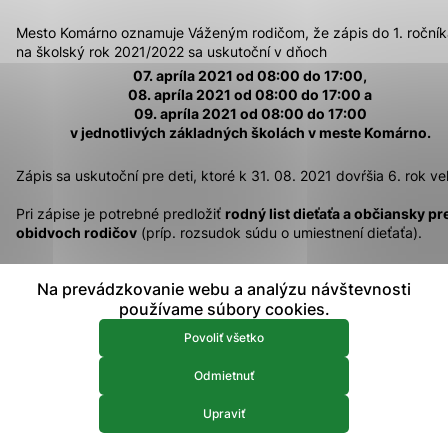
prístup k zabezpečeným oblastiam webovej stránky. Bez
Mesto Komárno oznamuje Váženým rodičom, že zápis do 1. roční
týchto súborov cookie nemôže web správne fungovať.
na školský rok 2021/2022 sa uskutoční v dňoch
07. apríla 2021 od 08:00 do 17:00,
Analytické 
Analytické cookies
08. apríla 2021 od 08:00 do 17:00 a
09. apríla 2021 od 08:00 do 17:00
Analytické cookies pomáhajú prevádzkovateľovi stránok
v jednotlivých základných školách v meste Komárno.
pochopiť, ako návštevníci stránok stránku používajú, aby
mohol stránky optimalizovať a ponúknuť im lepšiu
Zápis sa uskutoční pre deti, ktoré k 31. 08. 2021 dovŕšia 6. rok ve
skúsenosť. Všetky dáta sa zbierajú anonymne a nie je
možné ich spojiť s konkrétnou osobou.
Pri zápise je potrebné predložiť
rodný list dieťaťa a občiansky p
obidvoch rodičov
(príp. rozsudok súdu o umiestnení dieťaťa).
Povoliť všetko
Zápis sa uskutoční v budovách jednotlivých škôl, podľa priestoro
Na prevádzkovanie webu a analýzu návštevnosti
možností každej základnej školy s dôrazom na dodržiavanie
Uložiť nastavenia
používame súbory cookies.
hygienicko-epidemiologických opatrení.
Viac informácií
Povoliť všetko
Na zápise môže byť prítomný vždy len jeden zákonný zástupca
dieťaťa, ktorý predloží splnomocnenie od druhého zákonného
Odmietnuť
zástupcu konať v jeho mene /nie je potrebné notársky overené/.
Žiadame rodičov, aby na zápis nebrali so sebou dieťa! Zápisy 
Upraviť
pedagógovia ZŠ vykonávať bez osobnej prítomnosti detí.