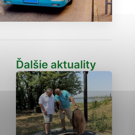
Analytické cookies
ánky uplatniteľnými tým,
ým oblastiam webovej
Analytické cookies
Ďalšie aktuality
tránok stránku používajú,
erajú anonymne a nie je