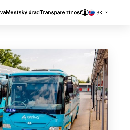
Prepínač
va
Mestský úrad
Transparentnosť
jazykov
aktivite a preferenciách.
ie alebo aby sa uložila