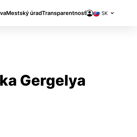
Prepínač
va
Mestský úrad
Transparentnosť
jazykov
ška Gergelya
aktivite a preferenciách.
ie alebo aby sa uložila