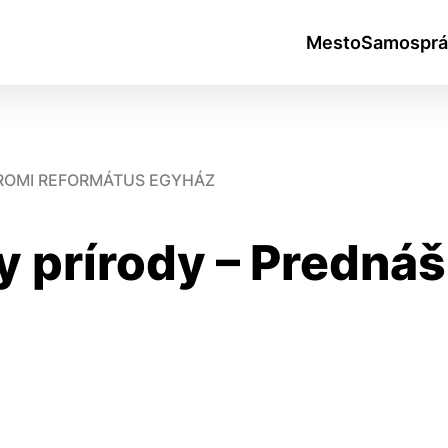
Mesto
Samosprá
ROMI REFORMÁTUS EGYHÁZ
y prírody – Predná
okies
do ktorých webové stránky môžu ukladať informácie o vašej 
tomu, aby si webový prehliadač zapamätoval Vaše prihlásen