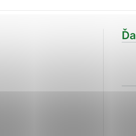
ies, ktorú chcete povoliť
sú pre prevádzku nevyhnutné a pomáhajú urobiť webové str
Ďa
kcie, ako je navigácia na stránke a prístup k zabezpečen
rov cookie nemôže web správne fungovať.
ajú prevádzkovateľovi stránok pochopiť, ako návštevníci s
izovať a ponúknuť im lepšiu skúsenosť. Všetky dáta sa zbi
étnou osobou.
Povoliť všetko
Uložiť nastavenia
Viac informácií