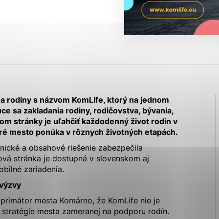
ies, ktorú chcete povoliť
sú pre prevádzku nevyhnutné a pomáhajú urobiť webové str
kcie, ako je navigácia na stránke a prístup k zabezpečen
rov cookie nemôže web správne fungovať.
 rodiny s názvom KomLife, ktorý na jednom
ajú prevádzkovateľovi stránok pochopiť, ako návštevníci s
e sa zakladania rodiny, rodičovstva, bývania,
izovať a ponúknuť im lepšiu skúsenosť. Všetky dáta sa zbi
ľom stránky je uľahčiť každodenný život rodín v
étnou osobou.
ré mesto ponúka v rôznych životných etapách.
nické a obsahové riešenie zabezpečila
vá stránka je dostupná v slovenskom aj
Povoliť všetko
Uložiť nastavenia
Viac informácií
bilné zariadenia.
výzvy
 primátor mesta Komárno, že KomLife nie je
j stratégie mesta zameranej na podporu rodín.