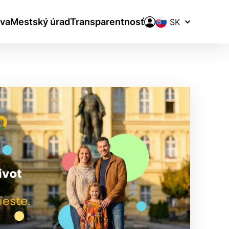
Prepínač
va
Mestský úrad
Transparentnosť
jazykov
aktivite a preferenciách.
ie alebo aby sa uložila