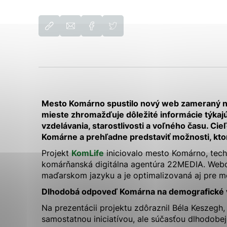
Základná organizácia OZ
Dotácie
Vyberte úroveň cook
Etický kódex zamestnanca mesta
Mestské firmy a organizácie
Komárno
Životné prostredie
Technické cookies
Ochrana osobných údajov/ GDPR
Oznámenie o poskytnutí prostriedkov
Technické súbory cookie 
na štátnu reklamu
že umožňujú základné fun
stránky. Bez týchto súbo
Analytické cookies
Mesto Komárno spustilo nový web zameraný na
Analytické cookies pomáh
mieste zhromažďuje dôležité informácie týkajúc
aby mohol stránky optimal
vzdelávania, starostlivosti a voľného času. Cie
možné ich spojiť s konkr
Komárne a prehľadne predstaviť možnosti, kto
Projekt
KomLife
iniciovalo mesto Komárno, tech
komárňanská digitálna agentúra 22MEDIA. Webo
maďarskom jazyku a je optimalizovaná aj pre mo
Dlhodobá odpoveď Komárna na demografické 
Na prezentácii projektu zdôraznil Béla Keszegh,
samostatnou iniciatívou, ale súčasťou dlhodobe