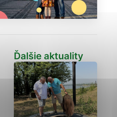
Analytické cookies
ánky uplatniteľnými tým,
ým oblastiam webovej
Analytické cookies
Ďalšie aktuality
tránok stránku používajú,
erajú anonymne a nie je