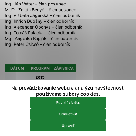
Ing. Ján Vetter – člen poslanec
prístup k zabezpečeným oblastiam webovej stránky. Bez
MUDr. Zoltán Benyó – člen poslanec
týchto súborov cookie nemôže web správne fungovať.
Ing. Alžbeta Jágerská – člen odborník
Ing. Imrich Dubány – člen odborník
Analytické 
Ing. Alexander Obonya – člen odborník
Analytické cookies
Ing. Tomáš Palacka – člen odborník
Analytické cookies pomáhajú prevádzkovateľovi stránok
Mgr. Angelika Kopják – člen odborník
pochopiť, ako návštevníci stránok stránku používajú, aby
Ing. Peter Csicsó – člen odborník
mohol stránky optimalizovať a ponúknuť im lepšiu
skúsenosť. Všetky dáta sa zbierajú anonymne a nie je
možné ich spojiť s konkrétnou osobou.
DÁTUM
PROGRAM
ZÁPISNICA
2015
Povoliť všetko
17.02.2015
PDF
PDF
Na prevádzkovanie webu a analýzu návštevnosti
Uložiť nastavenia
používame súbory cookies.
30.03.2015
PDF
PDF
Viac informácií
Povoliť všetko
04.05.2015
PDF
PDF
01.06.2015
PDF
PDF
Odmietnuť
09.06.2015
PDF
PDF
Upraviť
14.07.2015
PDF
PDF